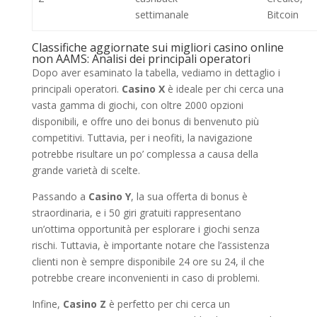
settimanale
Bitcoin
Classifiche aggiornate sui migliori casino online
non AAMS: Analisi dei principali operatori
Dopo aver esaminato la tabella, vediamo in dettaglio i
principali operatori.
Casino X
è ideale per chi cerca una
vasta gamma di giochi, con oltre 2000 opzioni
disponibili, e offre uno dei bonus di benvenuto più
competitivi. Tuttavia, per i neofiti, la navigazione
potrebbe risultare un po’ complessa a causa della
grande varietà di scelte.
Passando a
Casino Y
, la sua offerta di bonus è
straordinaria, e i 50 giri gratuiti rappresentano
un’ottima opportunità per esplorare i giochi senza
rischi. Tuttavia, è importante notare che l’assistenza
clienti non è sempre disponibile 24 ore su 24, il che
potrebbe creare inconvenienti in caso di problemi.
Infine,
Casino Z
è perfetto per chi cerca un