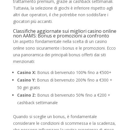
trattamento premium, grazie ai cashback settimanali.
Tuttavia, la selezione di giochi è inferiore rispetto agli
altri due operatori, il che potrebbe non soddisfare i
giocatori più accaniti.
Classifiche aggiornate sui migliori casino online
non AAMS: Bonus e promozioni a confronto
Un aspetto fondamentale nella scelta di un casino
online sono sicuramente i bonus e le promozioni. Ecco
una panoramica dei principali bonus offerti dai siti
menzionati:
Casino X:
Bonus di benvenuto 100% fino a €500+
Casino Y:
Bonus di benvenuto 200% fino a €300 +
50 giri gratis
Casino Z:
Bonus di benvenuto 50% fino a €200 +
cashback settimanale
Quando si sceglie un bonus, è fondamentale
considerare le condizioni di scommessa e la scadenza,
che possono influenzare la vostra esperienza di gioco.