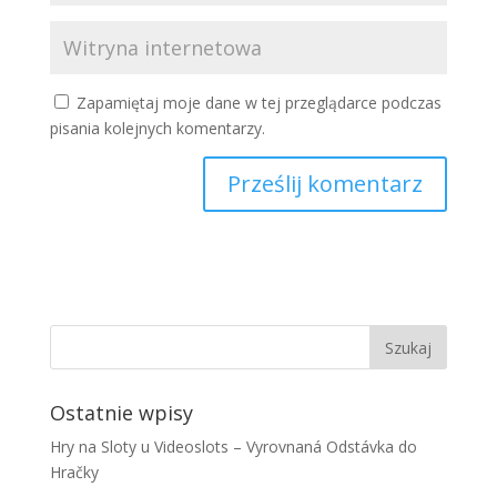
Zapamiętaj moje dane w tej przeglądarce podczas
pisania kolejnych komentarzy.
Ostatnie wpisy
Hry na Sloty u Videoslots – Vyrovnaná Odstávka do
Hračky