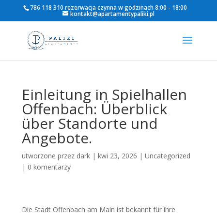
786 118 310 rezerwacja czynna w godzinach 8:00 - 18:00
kontakt@apartamentypaliki.pl
Einleitung in Spielhallen
Offenbach: Überblick
über Standorte und
Angebote.
utworzone przez
dark
|
kwi 23, 2026
|
Uncategorized
|
0 komentarzy
Die Stadt Offenbach am Main ist bekannt für ihre