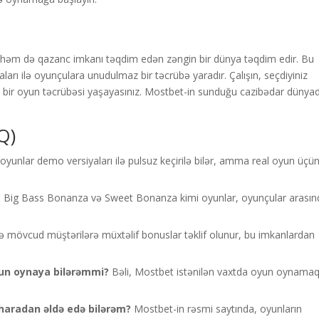
 həm də qazanc imkanı təqdim edən zəngin bir dünya təqdim edir. Bu
yaları ilə oyunçulara unudulmaz bir təcrübə yaradır. Çalışın, seçdiyiniz
bir oyun təcrübəsi yaşayasınız. Mostbet-in sunduğu cazibədar dünya
Q)
oyunlar demo versiyaları ilə pulsuz keçirilə bilər, amma real oyun üçün
?
Big Bass Bonanza və Sweet Bonanza kimi oyunlar, oyunçular arasın
ə mövcud müştərilərə müxtəlif bonuslar təklif olunur, bu imkanlardan
un oynaya bilərəmmi?
Bəli, Mostbet istənilən vaxtda oyun oynama
 haradan əldə edə bilərəm?
Mostbet-in rəsmi saytında, oyunların