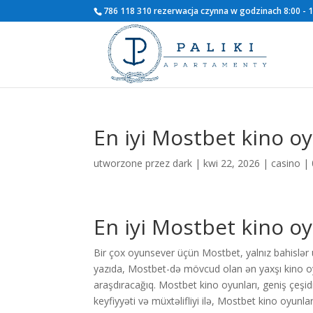
786 118 310 rezerwacja czynna w godzinach 8:00 - 
En iyi Mostbet kino o
utworzone przez
dark
|
kwi 22, 2026
|
casino
|
En iyi Mostbet kino o
Bir çox oyunsever üçün Mostbet, yalnız bahislər 
yazıda, Mostbet-də mövcud olan ən yaxşı kino oyun
araşdıracağıq. Mostbet kino oyunları, geniş çeşidi
keyfiyyəti və müxtəlifliyi ilə, Mostbet kino oyunl