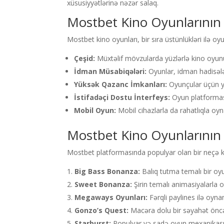
xüsusiyyətlərinə nəzər salaq.
Mostbet Kino Oyunlarının 
Mostbet kino oyunları, bir sıra üstünlükləri ilə oyu
Çeşid:
Müxtəlif mövzularda yüzlərlə kino oyu
İdman Müsabiqələri:
Oyunlar, idman hadisələri
Yüksək Qazanc İmkanları:
Oyunçular üçün y
İstifadəçi Dostu İnterfeys:
Oyun platforması
Mobil Oyun:
Mobil cihazlarla da rahatlıqla 
Mostbet Kino Oyunlarının
Mostbet platformasında populyar olan bir neçə kin
Big Bass Bonanza:
Balıq tutma temalı bir oyu
Sweet Bonanza:
Şirin temalı animasiyalarla oy
Megaways Oyunları:
Fərqli paylines ilə oyn
Gonzo’s Quest:
Macəra dolu bir səyahət öncəl
Starburst:
Populyar və sadə oyun mexanikası i