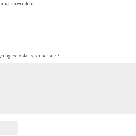
məlumat mövcuddur.
ymagane pola są oznaczone
*