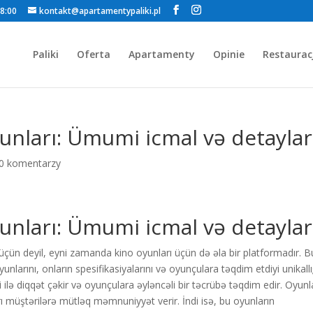
18:00
kontakt@apartamentypaliki.pl
Paliki
Oferta
Apartamenty
Opinie
Restaurac
yunları: Ümumi icmal və detaylar
0 komentarzy
yunları: Ümumi icmal və detaylar
üçün deyil, eyni zamanda kino oyunları üçün də əla bir platformadır. B
larını, onların spesifikasiyalarını və oyunçulara təqdim etdiyi unikallı
 ilə diqqət çəkir və oyunçulara əyləncəli bir təcrübə təqdim edir. Oyunl
arı müştərilərə mütləq məmnuniyyət verir. İndi isə, bu oyunların