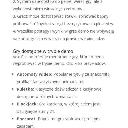
System daje dostęp do pełnej wersji gry, ale z
wykorzystaniem wirtualnych żetonów.
Gracz może dostosować stawki, spinować bębny i
próbować różnych strategii bez ryzykowania pieniędzy.
Wszelkie postępy i wyniki w grze demo nie wpływają
na konto gracza w wersji na prawdziwe pieniądze.
Gry dostępne w trybie demo
Vox Casino oferuje różnorodne gry, które można
wypróbować w trybie demo. Oto kilka przykładów:
Automaty wideo:
Popularne tytuły ze znakomitą
grafiką i fantastycznymi animacjami.
Ruletka:
Klasyczne doświadczenie kasynowe
dostępne w różnych wariantach.
Blackjack:
Gra karciana, w której celem jest
osiągnięcie sumy 21.
Baccarat:
Popularna gra stołowa z prostymi
zasadami.