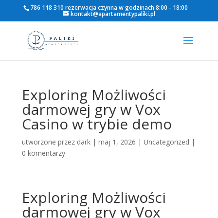
786 118 310 rezerwacja czynna w godzinach 8:00 - 18:00
kontakt@apartamentypaliki.pl
Exploring Możliwości
darmowej gry w Vox
Casino w trybie demo
utworzone przez
dark
|
maj 1, 2026
|
Uncategorized
|
0 komentarzy
Exploring Możliwości
darmowej gry w Vox