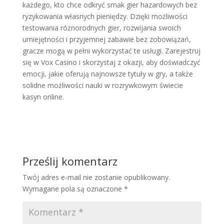
każdego, kto chce odkryć smak gier hazardowych bez
ryzykowania własnych pieniędzy. Dzięki możliwości
testowania różnorodnych gier, rozwijania swoich
umiejętności i przyjemnej zabawie bez zobowiązań,
gracze mogą w pełni wykorzystać te usługi. Zarejestruj
się w Vox Casino i skorzystaj z okazji, aby doświadczyć
emocji, jakie oferują najnowsze tytuły w gry, a także
solidne możliwości nauki w rozrywkowym świecie
kasyn online.
Prześlij komentarz
Twój adres e-mail nie zostanie opublikowany.
Wymagane pola są oznaczone
*