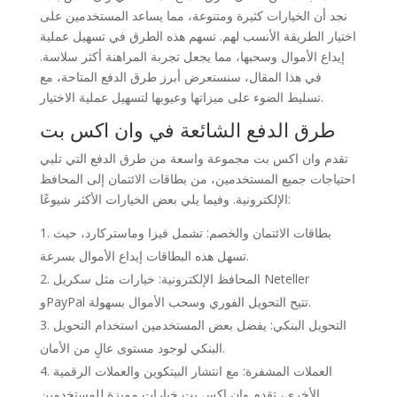
نجد أن الخيارات كثيرة ومتنوعة، مما يساعد المستخدمين على
اختيار الطريقة الأنسب لهم. تسهم هذه الطرق في تسهيل عملية
إيداع الأموال وسحبها، مما يجعل تجربة المراهنة أكثر سلاسة.
في هذا المقال، سنستعرض أبرز طرق الدفع المتاحة، مع
تسليط الضوء على ميزاتها وعيوبها لتسهيل عملية الاختيار.
طرق الدفع الشائعة في وان اكس بت
تقدم وان اكس بت مجموعة واسعة من طرق الدفع التي تلبي
احتياجات جميع المستخدمين، من بطاقات الائتمان إلى المحافظ
الإلكترونية. وفيما يلي بعض الخيارات الأكثر شيوعًا:
بطاقات الائتمان والخصم: تشمل فيزا وماستركارد، حيث
تسهل هذه البطاقات إيداع الأموال بسرعة.
المحافظ الإلكترونية: خيارات مثل سكريل Neteller
وPayPal تتيح التحويل الفوري وسحب الأموال بسهولة.
التحويل البنكي: يفضل بعض المستخدمين استخدام التحويل
البنكي لوجود مستوى عالٍ من الأمان.
العملات المشفرة: مع انتشار البيتكوين والعملات الرقمية
الأخرى، تقدم وان اكس بت خيارات مميزة للمستخدمين