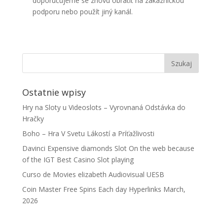
doporučujeme se znovu obrátit na zákaznickou
podporu nebo použít jiný kanál.
Ostatnie wpisy
Hry na Sloty u Videoslots – Vyrovnaná Odstávka do
Hračky
Boho – Hra V Svetu Lákostí a Príťažlivosti
Davinci Expensive diamonds Slot On the web because
of the IGT Best Casino Slot playing
Curso de Movies elizabeth Audiovisual UESB
Coin Master Free Spins Each day Hyperlinks March,
2026