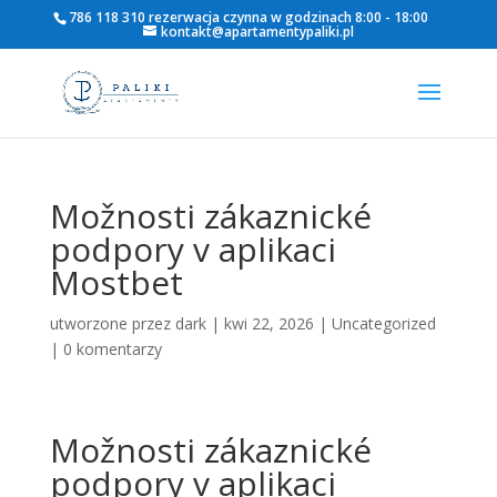
786 118 310 rezerwacja czynna w godzinach 8:00 - 18:00
kontakt@apartamentypaliki.pl
Možnosti zákaznické
podpory v aplikaci
Mostbet
utworzone przez
dark
|
kwi 22, 2026
|
Uncategorized
|
0 komentarzy
Možnosti zákaznické
podpory v aplikaci