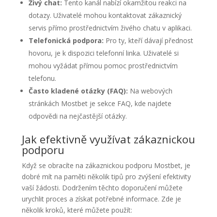
Živý chat:
Tento kanál nabízí okamžitou reakci na
dotazy. Uživatelé mohou kontaktovat zákaznický
servis přímo prostřednictvím živého chatu v aplikaci.
Telefonická podpora:
Pro ty, kteří dávají přednost
hovoru, je k dispozici telefonní linka. Uživatelé si
mohou vyžádat přímou pomoc prostřednictvím
telefonu.
Často kladené otázky (FAQ):
Na webových
stránkách Mostbet je sekce FAQ, kde najdete
odpovědi na nejčastější otázky.
Jak efektivně využívat zákaznickou
podporu
Když se obracíte na zákaznickou podporu Mostbet, je
dobré mít na paměti několik tipů pro zvýšení efektivity
vaší žádosti. Dodržením těchto doporučení můžete
urychlit proces a získat potřebné informace. Zde je
několik kroků, které můžete použít: