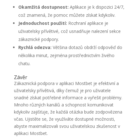
Okamžitá dostupnost:
Aplikace je k dispozici 24/7,
což znamená, že pomoc můžete získat kdykoliv.
Jednoduchost použití:
Rozhraní aplikace je
uživatelsky přívětivé, což usnadňuje nalezení sekce
zákaznické podpory.
Rychlá odezva:
Většina dotazů obdrží odpověď do
několika minut, zejména prostřednictvím živého
chatu.
Závěr
Zákaznická podpora v aplikaci Mostbet je efektivní a
uživatelsky přívětivá, díky čemuž je pro uživatele
snadné získat potřebné informace a vyřešit problémy.
Mnoho různých kanálů a schopnost komunikovat
kdykoliv zajišťuje, že každá otázka bude zodpovězena
včas. Ujistěte se, že využíváte dostupné možnosti,
abyste maximalizovali svou uživatelskou zkušenost v
aplikaci Mostbet.