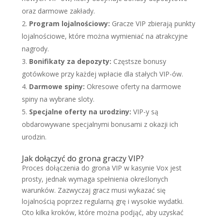
oraz darmowe zakłady.
Program lojalnościowy:
Gracze VIP zbierają punkty
lojalnościowe, które można wymieniać na atrakcyjne
nagrody.
Bonifikaty za depozyty:
Częstsze bonusy
gotówkowe przy każdej wpłacie dla stałych VIP-ów.
Darmowe spiny:
Okresowe oferty na darmowe
spiny na wybrane sloty.
Specjalne oferty na urodziny:
VIP-y są
obdarowywane specjalnymi bonusami z okazji ich
urodzin.
Jak dołączyć do grona graczy VIP?
Proces dołączenia do grona VIP w kasynie Vox jest
prosty, jednak wymaga spełnienia określonych
warunków. Zazwyczaj gracz musi wykazać się
lojalnością poprzez regularną grę i wysokie wydatki.
Oto kilka kroków, które można podjąć, aby uzyskać