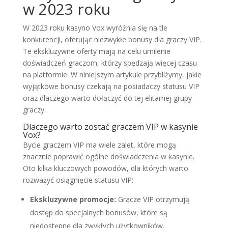
w 2023 roku
W 2023 roku kasyno Vox wyróżnia się na tle
konkurencji, oferując niezwykłe bonusy dla graczy VIP.
Te ekskluzywne oferty mają na celu umilenie
doświadczeń graczom, którzy spędzają więcej czasu
na platformie. W niniejszym artykule przybliżymy, jakie
wyjątkowe bonusy czekają na posiadaczy statusu VIP
oraz dlaczego warto dołączyć do tej elitarnej grupy
graczy.
Dlaczego warto zostać graczem VIP w kasynie
Vox?
Bycie graczem VIP ma wiele zalet, które mogą
znacznie poprawić ogólne doświadczenia w kasynie.
Oto kilka kluczowych powodów, dla których warto
rozważyć osiągnięcie statusu VIP:
Ekskluzywne promocje:
Gracze VIP otrzymują
dostęp do specjalnych bonusów, które są
niedostępne dla zwykłych użytkowników.