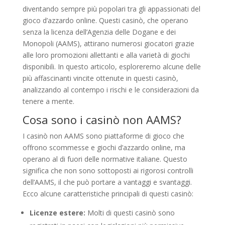
diventando sempre più popolari tra gli appassionati del
gioco d’azzardo online. Questi casinò, che operano
senza la licenza dell’Agenzia delle Dogane e dei
Monopoli (AAMS), attirano numerosi giocatori grazie
alle loro promozioni allettanti e alla varietà di giochi
disponibili. In questo articolo, esploreremo alcune delle
più affascinanti vincite ottenute in questi casinò,
analizzando al contempo i rischi e le considerazioni da
tenere a mente.
Cosa sono i casinò non AAMS?
I casinò non AAMS sono piattaforme di gioco che
offrono scommesse e giochi d’azzardo online, ma
operano al di fuori delle normative italiane. Questo
significa che non sono sottoposti ai rigorosi controlli
dell’AAMS, il che può portare a vantaggi e svantaggi.
Ecco alcune caratteristiche principali di questi casinò:
Licenze estere:
Molti di questi casinò sono