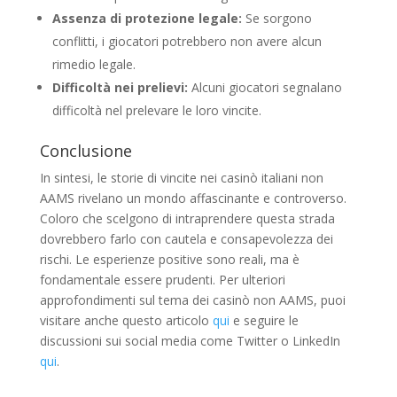
Assenza di protezione legale:
Se sorgono
conflitti, i giocatori potrebbero non avere alcun
rimedio legale.
Difficoltà nei prelievi:
Alcuni giocatori segnalano
difficoltà nel prelevare le loro vincite.
Conclusione
In sintesi, le storie di vincite nei casinò italiani non
AAMS rivelano un mondo affascinante e controverso.
Coloro che scelgono di intraprendere questa strada
dovrebbero farlo con cautela e consapevolezza dei
rischi. Le esperienze positive sono reali, ma è
fondamentale essere prudenti. Per ulteriori
approfondimenti sul tema dei casinò non AAMS, puoi
visitare anche questo articolo
qui
e seguire le
discussioni sui social media come Twitter o LinkedIn
qui
.