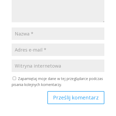
Zapamiętaj moje dane w tej przeglądarce podczas
pisania kolejnych komentarzy.