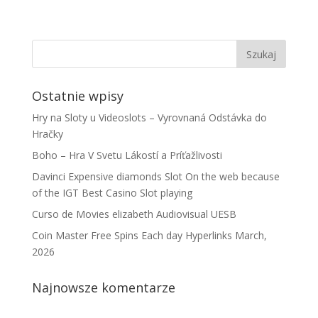
Ostatnie wpisy
Hry na Sloty u Videoslots – Vyrovnaná Odstávka do
Hračky
Boho – Hra V Svetu Lákostí a Príťažlivosti
Davinci Expensive diamonds Slot On the web because
of the IGT Best Casino Slot playing
Curso de Movies elizabeth Audiovisual UESB
Coin Master Free Spins Each day Hyperlinks March,
2026
Najnowsze komentarze