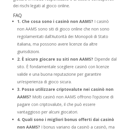
dei rischi legati al gioco online.
FAQ
1. Che cosa sono i casinò non AAMS?
I casinò
non AAMS sono siti di gioco online che non sono
regolamentati dall’Autorità dei Monopoli di Stato
italiana, ma possono avere licenze da altre
giurisdizioni.
2. È sicuro giocare su siti non AAMS?
Dipende dal
sito. È fondamentale scegliere casinò con licenze
valide e una buona reputazione per garantire
un’esperienza di gioco sicura.
3. Posso utilizzare criptovalute nei casinò non
AAMS?
Molti casinò non AAMS offrono l’opzione di
pagare con criptovalute, il che può essere
vantaggioso per alcuni giocatori.
4. Quali sono i migliori bonus offerti dai casinò
non AAMS?
I bonus variano da casinò a casinò, ma