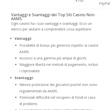
€100
PayPal
Vantaggi e Svantaggi dei Top Siti Casino Non
AAMS
Ogni casinò ha i suoi vantaggi e svantaggi. Ecco un
elenco per aiutarvi a comprendere cosa aspettarvi:
Vantaggi:
Possibilità di bonus più generosi rispetto ai casinò
AAMS.
Accesso a una gamma più ampia di giochi.
Maggiore libertà nei metodi di pagamento, inclusi
i criptovalute.
Svantaggi:
Minore protezione dei giocatori poiché non sono
regolamentati da AAMS.
Potenziali difficoltà nel recupero di fondi in caso
di problemi.